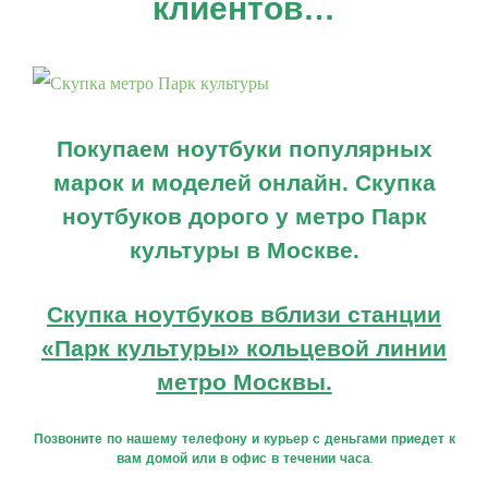
клиентов…
Скупка ноутбуков, iPhone
Продать MacBook на запчасти
Продать электроинструмент
Покупаем ноутбуки популярных
марок и моделей онлайн. Скупка
ноутбуков дорого у метро Парк
КОНТАКТЫ
культуры в Москве.
Москва, ЮВАО
Скупка ноутбуков вблизи станции
Mobile: +79691034455
«Парк культуры» кольцевой линии
Email:
priemtehniki@mail.ru
метро Москвы.
Web:
priemtehniki.ru
Позвоните по нашему телефону и курьер с деньгами приедет к
вам домой или в офис в течении часа.