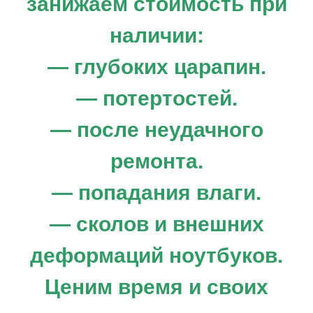
занижаем стоимость при
наличии:
— глубоких царапин.
— потертостей.
— после неудачного
ремонта.
— попадания влаги.
— сколов и внешних
деформаций ноутбуков.
Продать ноутбук. Скупка игровых
Ценим время и своих
ноутбуков, MacBook