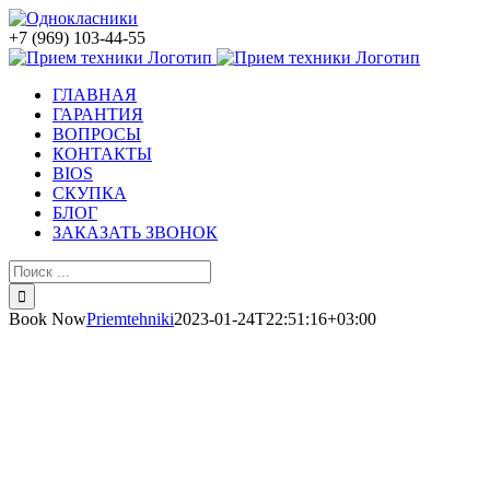
Skip
Vk
Facebook
Instagram
Однокласники
Whatsapp
to
+7 (969) 103-44-55
content
ГЛАВНАЯ
ГАРАНТИЯ
ВОПРОСЫ
КОНТАКТЫ
BIOS
СКУПКА
БЛОГ
ЗАКАЗАТЬ ЗВОНОК
Результат
поиска:
Book Now
Priemtehniki
2023-01-24T22:51:16+03:00