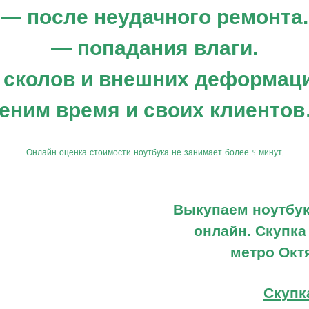
— после неудачного ремонта.
— попадания влаги.
 сколов и внешних деформаци
еним время и своих клиенто
Онлайн оценка стоимости ноутбука не занимает более 5 минут.
К
Домой
Выкупаем ноутбук
Вопросы
М
онлайн. Скупка
M
Контакты
метро Окт
E
Bios
W
Скупка техники
Скупк