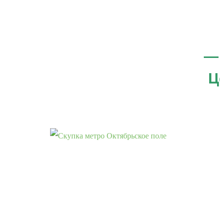
—
Ц
Продать ноутбук. Скупка игровых
ноутбуков, MacBook
Скупка ноутбуков, iPhone
Продать MacBook на запчасти
Продать электроинструмент