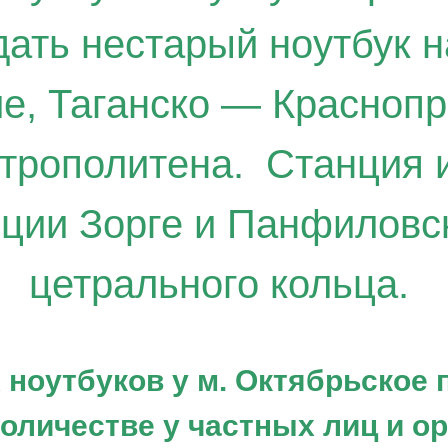
ать нестарый ноутбук н
ле
,
Таганско
— Краснопр
трополитена.
Станция и
нции Зорге и Панфиловс
цетрального кольца
.
 ноутбуков у м. Октябрьское п
оличестве у частных лиц и о