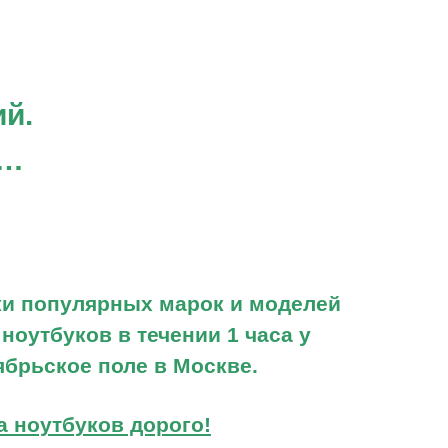
й.
в…
ОНТАКТЫ
и популярных марок и моделей
осква, ЮВАО
 ноутбуков в течении 1 часа у
obile: +79691034455
ябрьское поле в Москве.
mail:
priemtehniki@mail.ru
eb:
priemtehniki.ru
а ноутбуков дорого!