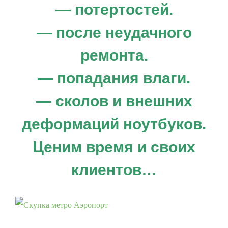
— потертостей.
— после неудачного
ремонта.
— попадания влаги.
— сколов и внешних
деформаций ноутбуков.
Продать ноутбук. Скупка игровых
Ценим время и своих
ноутбуков, MacBook
Скупка ноутбуков, iPhone
клиентов…
Продать MacBook на запчасти
Продать электроинструмент