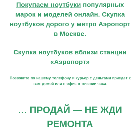
Покупаем ноутбуки
популярных
марок и моделей онлайн. Скупка
КОНТАКТЫ
ноутбуков дорого у метро Аэропорт
в Москве.
Москва, ЮВАО
Mobile: +79691034455
Скупка ноутбуков вблизи станции
Email:
priemtehniki@mail.ru
«Аэропорт»
Web:
priemtehniki.ru
Позвоните по нашему телефону и курьер с деньгами приедет к
вам домой или в офис в течении часа.
… ПРОДАЙ — НЕ ЖДИ
РЕМОНТА
Vk
Facebook
Instagram
Однокласники
What